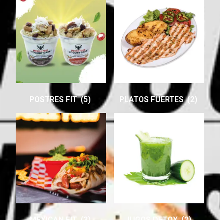
POSTRES FIT
(5)
PLATOS FUERTES
(2)
MEXICAN FIT
(3)
JUGOS DETOX
(2)