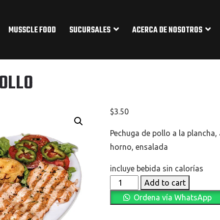
MUSSCLE FOOD
SUCURSALES
ACERCA DE NOSOTROS
POLLO
$
3.50
Pechuga de pollo a la plancha,
horno, ensalada
incluye bebida sin calorías
FILETE
Add to cart
DE
Ordena vía WhatsApp
POLLO
quantity