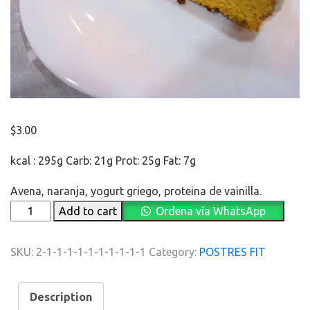
$
3.00
kcal : 295g Carb: 21g Prot: 25g Fat: 7g
Avena, naranja, yogurt griego, proteina de vainilla.
TORTA
Add to cart
Ordena vía WhatsApp
DE
NARANJA
SKU:
2-1-1-1-1-1-1-1-1-1-1
Category:
POSTRES FIT
CON
PROTEINA
quantity
Description