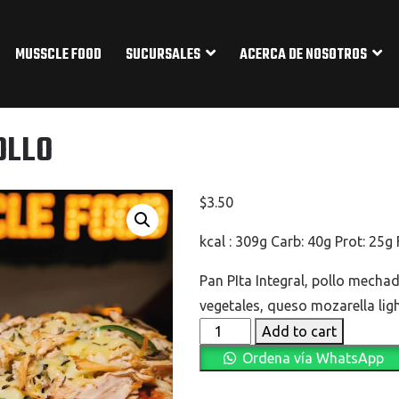
MUSSCLE FOOD
SUCURSALES
ACERCA DE NOSOTROS
OLLO
$
3.50
kcal : 309g Carb: 40g Prot: 25g 
Pan PIta Integral, pollo mecha
vegetales, queso mozarella lig
PIZZA
Add to cart
DE
Ordena vía WhatsApp
POLLO
quantity