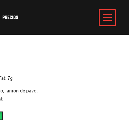
PRECIOS
Fat: 7g
do, jamon de pavo,
ht