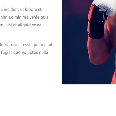
 incidunt ut labore et
nim ad minima venia quis
, nisi ut aliquid ex ea
luptate velit esse quam nihil
 fugiat quo voluptas nulla