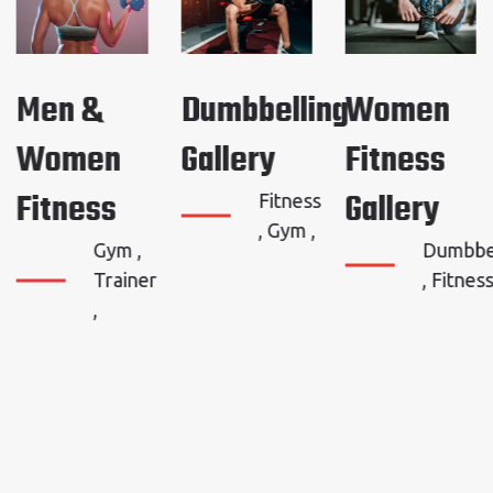
Men &
Dumbbelling
Women
Women
Gallery
Fitness
Fitness
Gallery
Fitness
, Gym ,
Gym ,
Dumbbe
Trainer
, Fitness
,