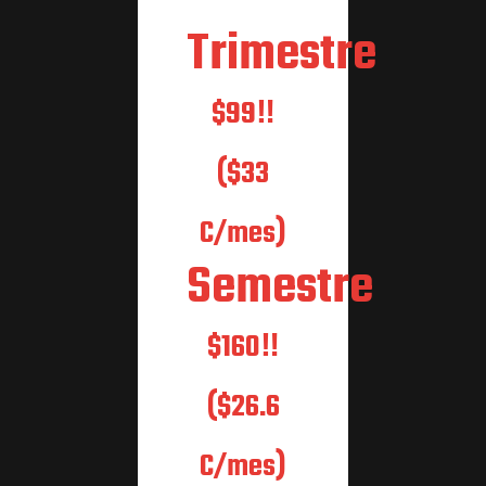
Trimestre
$99‼
($33
C/mes)
Semestre
$160‼
($26.6
C/mes)