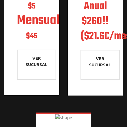
Anual
$5
Mensual
$260‼
($21.6C/me
$45
VER
VER
SUCURSAL
SUCURSAL