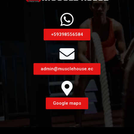
+59398556584
admin@musclehouse.ec
Google maps