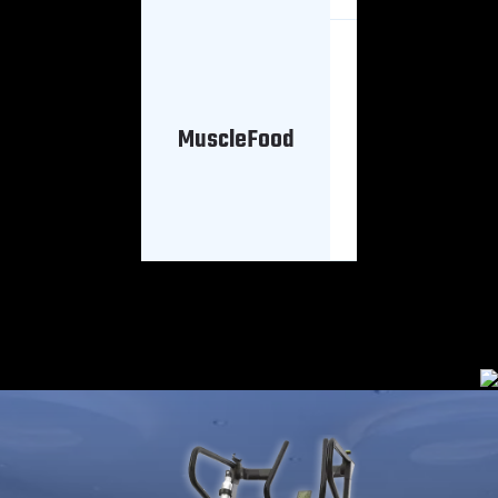
Lunes -
Viernes
8 AM - 3
MuscleFood
PM
6 PM -
10PM