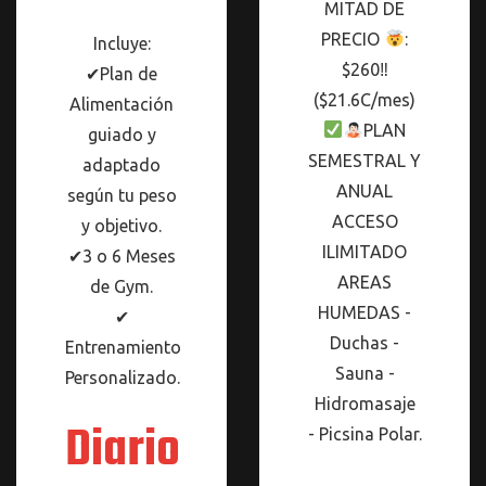
MITAD DE
PRECIO
:
Incluye:
$260‼
✔Plan de
($21.6C/mes)
Alimentación
PLAN
guiado y
SEMESTRAL Y
adaptado
ANUAL
según tu peso
ACCESO
y objetivo.
ILIMITADO
✔3 o 6 Meses
AREAS
de Gym.
HUMEDAS -
✔
Duchas -
Entrenamiento
Sauna -
Personalizado.
Hidromasaje
Diario
- Picsina Polar.