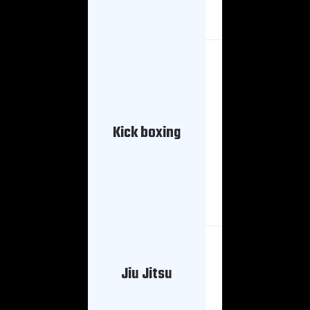
PM
Mañana
Kick boxing
7 AM - 8
PM
Mañana
Jiu Jitsu
8 AM - 9
PM