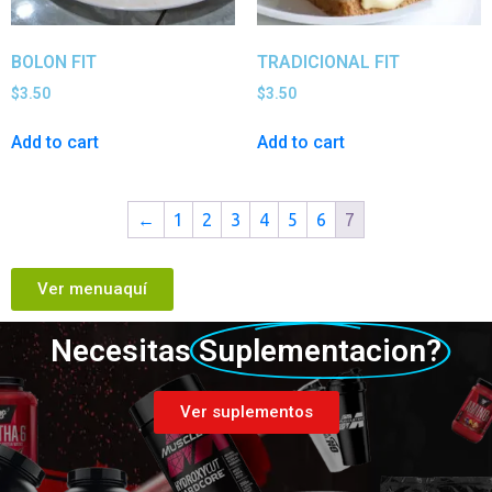
BOLON FIT
TRADICIONAL FIT
$
3.50
$
3.50
Add to cart
Add to cart
←
1
2
3
4
5
6
7
Ver menuaquí
Necesitas
Suplementacion?
Ver suplementos