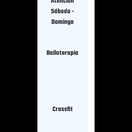
Atención
8 AM
Sábado -
Apertura
Domingo
7 : 30
Bailoterapia
AM
Mañana
6 AM - 7
PM
Crossfit
7 AM - 8
PM
8 AM - 9