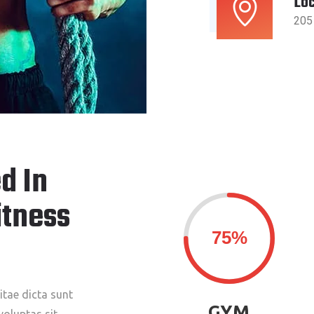
Loc
205
d In
itness
itae dicta sunt
GYM