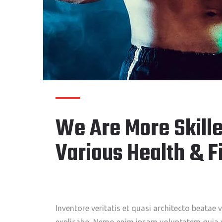
We Are More Skille
Various Health & F
Inventore veritatis et quasi architecto beatae v