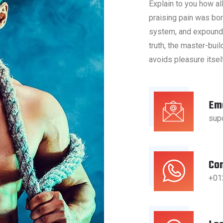
Explain to you how al
praising pain was bor
system, and expound t
truth, the master-bui
avoids pleasure itsel
Ema
sup
Co
+01