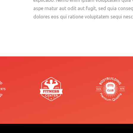
explicabo. Nemo enim ipsam voluptatem quia v
aspe rnatur aut odit aut fugit, sed quia cons
dolores eos qui ratione voluptatem sequi nesc