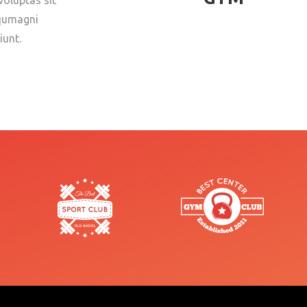
oluptas sit
equmagni
iunt.