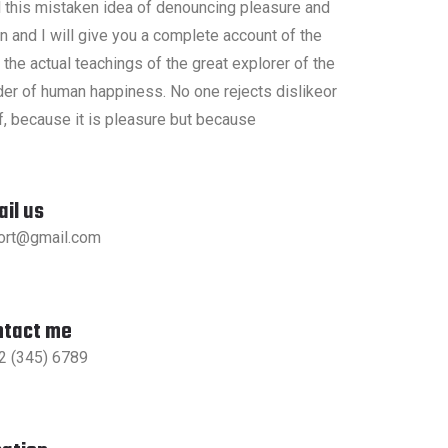
l this mistaken idea of denouncing pleasure and
n and I will give you a complete account of the
he actual teachings of the great explorer of the
lder of human happiness. No one rejects dislikeor
f, because it is pleasure but because
il us
ort@gmail.com
ntact me
2 (345) 6789